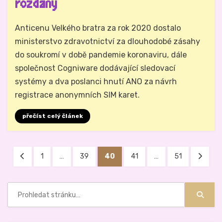
rozdány
Autor
Hynek Trojánek
Anticenu Velkého bratra za rok 2020 dostalo
ministerstvo zdravotnictví za dlouhodobé zásahy
do soukromí v době pandemie koronaviru, dále
společnost Cogniware dodávající sledovací
systémy a dva poslanci hnutí ANO za návrh
registrace anonymních SIM karet.
přečíst celý článek
Stránkování
PŘEDCHOZÍ
STRÁNKA
STRÁNKA
STRÁNKA
STRÁNKA
STRÁNKA
DALŠÍ
1
…
39
40
41
…
51
příspěvků
STRÁNKA
STRÁN
Hledat:
Hledat