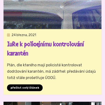
Zveřejněno
24 března, 2021
Právo na analog
dne
IuRe k policejnímu kontrolování
karantén
Autor
Hynek Trojánek
Plán, dle kterého mají policisté kontrolovat
dodržování karantén, má zádrhel: předávání údajů
totiž stále prošetřuje ÚOOÚ.
přečíst celý článek