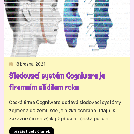
Zveřejněno
18 března, 2021
Právo na analog
dne
Sledovací systém Cogniware je
firemním slídilem roku
Autor
Hynek Trojánek
Česká firma Cogniware dodává sledovací systémy
zejména do zemí, kde je nízká ochrana údajů. K
zákazníkům se však již přidala i česká policie.
přečíst celý článek