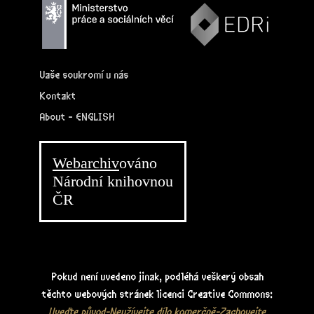
Vaše soukromí u nás
Kontakt
About - ENGLISH
Webarchiv
ováno
Národní knihovnou
ČR
Pokud není uvedeno jinak, podléhá veškerý obsah
těchto webových stránek licenci Creative Commons:
Uveďte původ-Neužívejte dílo komerčně-Zachovejte