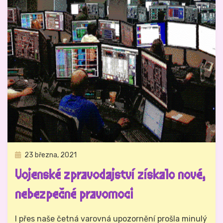
Zveřejněno
23 března, 2021
Právo na analog
dne
Vojenské zpravodajství získalo nové,
nebezpečné pravomoci
Autor
Hynek Trojánek
I přes naše četná varovná upozornění prošla minulý