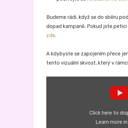
Budeme rádi, když se do sběru podp
dopad kampaně. Pokud jste petici 
zde
.
A kdybyste se zapojením přece je
tento vizuální skvost, který v rám
Display
"Reclaim
Your
Face:
za
zákaz
masového
Click here to di
biometrického
dohledu
Learn more i
(CZ
tit)"