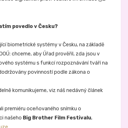
atím povedlo v Česku?
ící biometrické systémy v Česku, na základě
OÚ: chceme, aby Úřad prověřil, zda jsou v
ového systému s funkcí rozpoznávání tváří na
 dodržovány povinností podle zákona o
idelně komunikujeme, viz náš nedávný článek
ali premiéru oceňovaného snímku o
ci našeho
Big Brother Film Festivalu
,
kuze