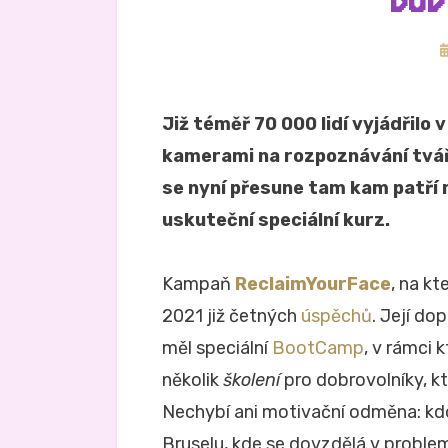
BUĎ
Z
d
Již téměř 70 000 lidí vyjádřilo
kamerami na rozpoznávání tvář
se nyní přesune tam kam patří n
uskuteční speciální kurz.
Kampaň
ReclaimYourFace
, na kt
2021 již četných
úspěchů
. Její do
měl speciální
BootCamp
, v rámci 
několik
školení
pro dobrovolníky, k
Nechybí ani motivační odměna: kdo
Bruselu, kde se dovzdělá v problem