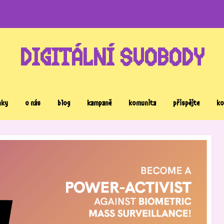
DIGITÁLNÍ SVOBODY
nky
o nás
blog
kampaně
komunita
přispějte
ko