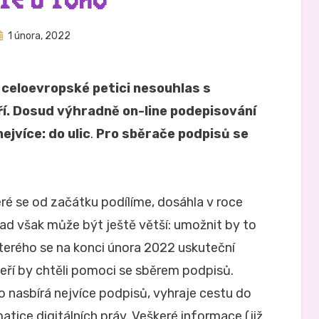
TE U TOHO
veřejněno
Autor
1 února, 2022
Hynek Trojánek
ne
 v celoevropské petici nesouhlas s
í. Dosud výhradně on-line podepisování
ejvíce: do ulic
.
Pro sběrače podpisů se
eré se od začátku podílíme, dosáhla v roce
pad však může být ještě větší: umožnit by to
kterého se na konci února 2022 uskuteční
teří by chtěli pomoci se sběrem podpisů.
 nasbírá nejvíce podpisů, vyhraje cestu do
atice digitálních práv. Veškeré informace (již