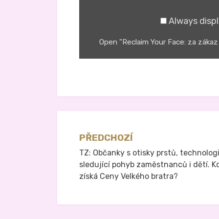
from
YouTube
Always disp
Open "Reclaim Your Face: za zákaz
Zveřejněno v
Právo na analog
Navigace
PŘEDCHOZÍ
TZ: Občanky s otisky prstů, technolog
pro
sledující pohyb zaměstnanců i dětí. K
příspěvek
získá Ceny Velkého bratra?