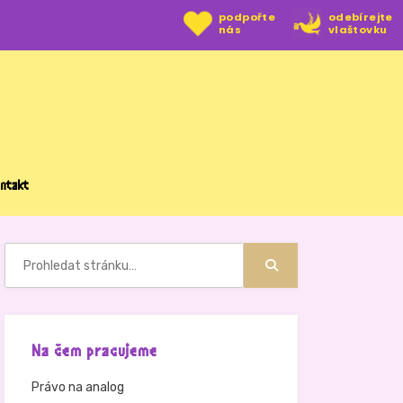
podpořte
odebírejte
nás
vlaštovku
ntakt
Hledat:
Hledat
Na čem pracujeme
Právo na analog