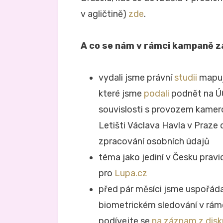
v agličtině)
zde
.
A co se nám v rámci kampaně z
vydali jsme právní
studii
mapuj
které jsme
podali
podnět na ÚO
souvislosti s provozem kamer
Letišti Václava Havla v Praze
zpracování osobních údajů
téma jako jediní v Česku prav
pro
Lupa.cz
před pár měsíci jsme uspořád
biometrickém sledování v rám
podívejte se
na záznam z dis