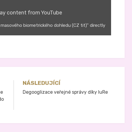
lay content from YouTube
 masového biometrického dohledu (CZ tit)" directly
NÁSLEDUJÍCÍ
ie
Degooglizace veřejné správy díky IuRe
do