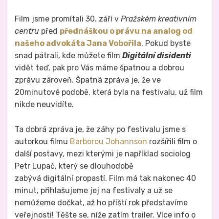
Film jsme promítali 30. září v
Pražském kreativním
centru
před
přednáškou o právu na analog od
našeho advokáta Jana Vobořila
. Pokud byste
snad pátrali, kde můžete film
Digitální disidenti
vidět teď, pak pro Vás máme špatnou a dobrou
zprávu zároveň. Špatná zpráva je, že ve
20minutové podobě, která byla na festivalu, už film
nikde neuvidíte.
Ta dobrá zpráva je, že záhy po festivalu jsme s
autorkou filmu
Barborou Johannson
rozšířili film o
další postavy, mezi kterými je například sociolog
Petr Lupač, který se dlouhodobě
zabývá digitální propastí. Film má tak nakonec 40
minut, přihlašujeme jej na festivaly a už se
nemůžeme dočkat, až ho příští rok představíme
veřejnosti! Těšte se, níže zatím trailer. Více info o