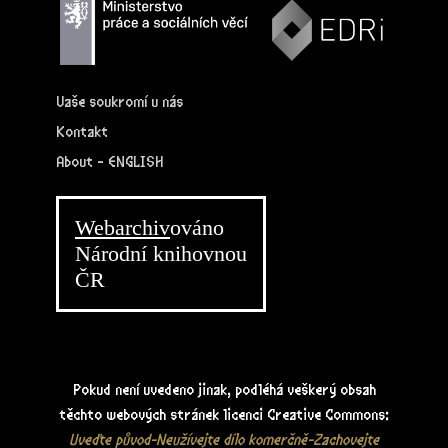
Vaše soukromí u nás
Kontakt
About - ENGLISH
Webarchiv
ováno
Národní knihovnou
ČR
Pokud není uvedeno jinak, podléhá veškerý obsah
těchto webových stránek licenci Creative Commons:
Uveďte původ-Neužívejte dílo komerčně-Zachovejte