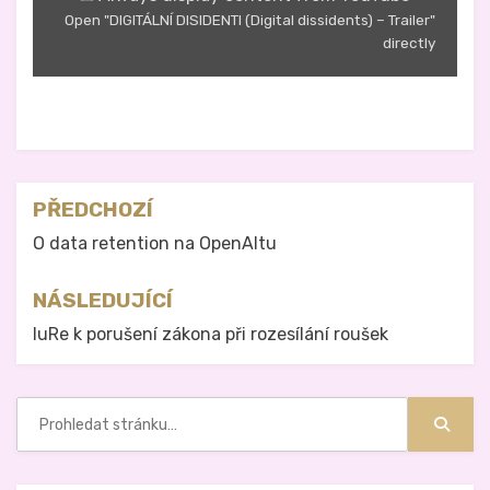
Open "DIGITÁLNÍ DISIDENTI (Digital dissidents) – Trailer"
directly
Zveřejněno v
Právo na analog
Navigace
PŘEDCHOZÍ
pro
O data retention na OpenAltu
příspěvek
NÁSLEDUJÍCÍ
IuRe k porušení zákona při rozesílání roušek
Hledat:
Hledat