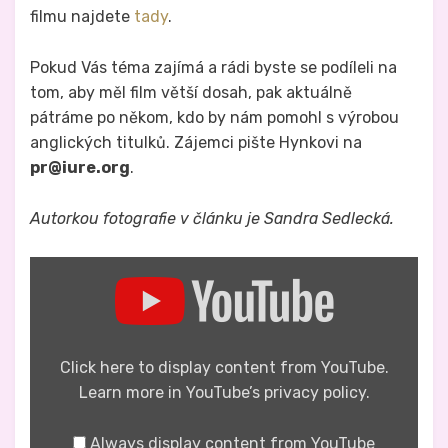
filmu najdete
tady
.
Pokud Vás téma zajímá a rádi byste se podíleli na
tom, aby měl film větší dosah, pak aktuálně
pátráme po někom, kdo by nám pomohl s výrobou
anglických titulků. Zájemci pište Hynkovi na
pr@iure.org
.
Autorkou fotografie v článku je Sandra Sedlecká.
Display
"DIGITÁLNÍ
DISIDENTI
(Digital
dissidents)
–
Trailer"
Click here to display content from YouTube.
from
Learn more in
YouTube’s privacy policy
.
YouTube
Always display content from YouTube