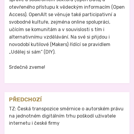
otevřeného přístupu k vědeckým informacím (Open
Access). OpenAlt se věnuje také participativní a
svobodné kultuře, zejména online spolupráci,
učícím se komunitám a v souvislosti s tím i
alternativnímu vzdělávání. Na své si přijdou i
novodobí kutilové (Makers) řídící se pravidlem
„Udělej si sám“ (DIY).
Srdečně zveme!
Zveřejněno v
Právo na analog
Navigace
PŘEDCHOZÍ
pro
TZ: Česká transpozice směrnice o autorském právu
na jednotném digitálním trhu poškodí uživatele
příspěvek
internetu i české firmy