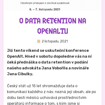
O DATA RETENTION NA
OPENALTU
Zveřejněno
Autor
2 listopadu, 2021
Hynek Trojánek
dne
Již tento víkend se uskuteční konference
OpenAlt. Hned v sobotu dopoledne vás na ní
čeká přednáška o data retention v podání
našeho advokáta Jana Vobořila a novináře
Jana Cibulky.
Český stát už 15 let shromažďuje data o
komunikaci každého z nás: nezná její obsah, ale po
dobu šesti měsíců uchovává prostřednictvím
operátorů informace o tom, s kým jsme si