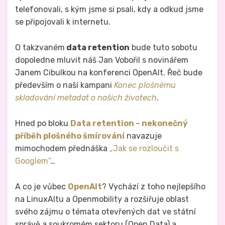
telefonovali, s kým jsme si psali, kdy a odkud jsme
se připojovali k internetu.
O takzvaném
data retention
bude tuto sobotu
dopoledne mluvit náš Jan Vobořil s novinářem
Janem Cibulkou na konferenci OpenAlt. Řeč bude
především o naší kampani
Konec plošnému
skladování metadat o našich životech
.
Hned po bloku
Data retention – nekonečný
příběh plošného šmírování
navazuje
mimochodem přednáška
„Jak se rozloučit s
Googlem“
…
A co je vůbec
OpenAlt
? Vychází z toho nejlepšího
na LinuxAltu a Openmobility a rozšiřuje oblast
svého zájmu o témata otevřených dat ve státní
správě a soukromém sektoru (Open Data) a