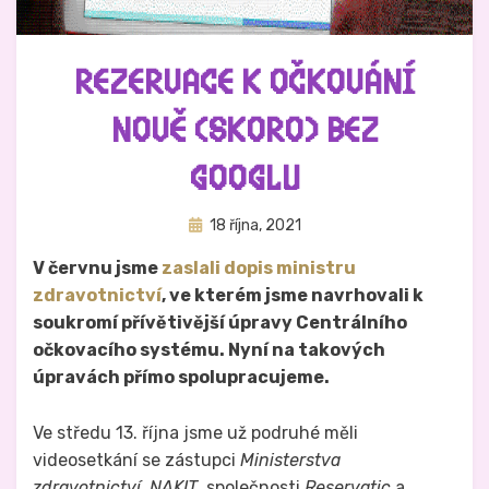
REZERVACE K OČKOVÁNÍ
NOVĚ (SKORO) BEZ
GOOGLU
Zveřejněno
Autor
18 října, 2021
Hynek Trojánek
dne
V červnu jsme
zaslali dopis ministru
zdravotnictví
, ve kterém jsme navrhovali k
soukromí přívětivější úpravy Centrálního
očkovacího systému. Nyní na takových
úpravách přímo spolupracujeme.
Ve středu 13. října jsme už podruhé měli
videosetkání se zástupci
Ministerstva
zdravotnictví
,
NAKIT
, společnosti
Reservatic
a