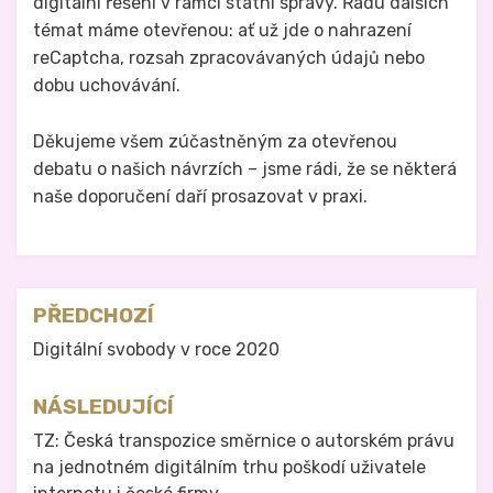
digitální řešení v rámci státní správy. Řadu dalších
témat máme otevřenou: ať už jde o nahrazení
reCaptcha, rozsah zpracovávaných údajů nebo
dobu uchovávání.
Děkujeme všem zúčastněným za otevřenou
debatu o našich návrzích – jsme rádi, že se některá
naše doporučení daří prosazovat v praxi.
Zveřejněno v
Právo na analog
Navigace
PŘEDCHOZÍ
pro
Digitální svobody v roce 2020
příspěvek
NÁSLEDUJÍCÍ
TZ: Česká transpozice směrnice o autorském právu
na jednotném digitálním trhu poškodí uživatele