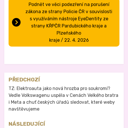
Podnět ve věci podezření na porušení
zákona ze strany Policie ČR v souvislosti
s využíváním nástroje EyeDentity ze
strany KŘPČR Pardubického kraje a
Plzeňského
kraje / 22. 4. 2026
Zveřejněno v
Právo na analog
Navigace
PŘEDCHOZÍ
pro
TZ: Elektroauta jako nová hrozba pro soukromí?
Vedle Volkswagenu uspěla v Cenách Velkého bratra
příspěvek
i Meta a chuť českých úřadů sledovat, které weby
navštěvujeme
NÁSLEDUJÍCÍ