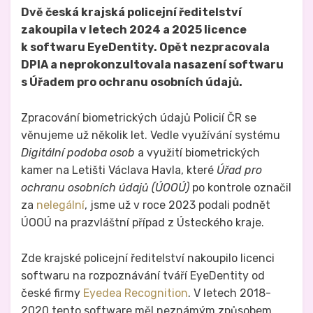
Dvě česká krajská policejní ředitelství
zakoupila v letech 2024 a 2025 licence
k softwaru EyeDentity. Opět nezpracovala
DPIA a neprokonzultovala nasazení softwaru
s Úřadem pro ochranu osobních údajů.
Zpracování biometrických údajů Policií ČR se
věnujeme už několik let. Vedle využívání systému
Digitální podoba osob
a využití biometrických
kamer na Letišti Václava Havla, které
Úřad pro
ochranu osobních údajů (ÚOOÚ)
po kontrole označil
za
nelegální
, jsme už v roce 2023 podali podnět
ÚOOÚ na prazvláštní případ z Ústeckého kraje.
Zde krajské policejní ředitelství nakoupilo licenci
softwaru na rozpoznávání tváří EyeDentity od
české firmy
Eyedea Recognition
. V letech 2018-
2020 tento software měl neznámým způsobem