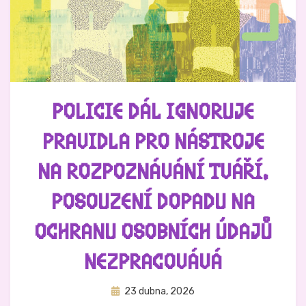
POLICIE DÁL IGNORUJE
PRAVIDLA PRO NÁSTROJE
NA ROZPOZNÁVÁNÍ TVÁŘÍ.
POSOUZENÍ DOPADU NA
OCHRANU OSOBNÍCH ÚDAJŮ
NEZPRACOVÁVÁ
Zveřejněno
Autor
23 dubna, 2026
Hynek Trojánek
dne