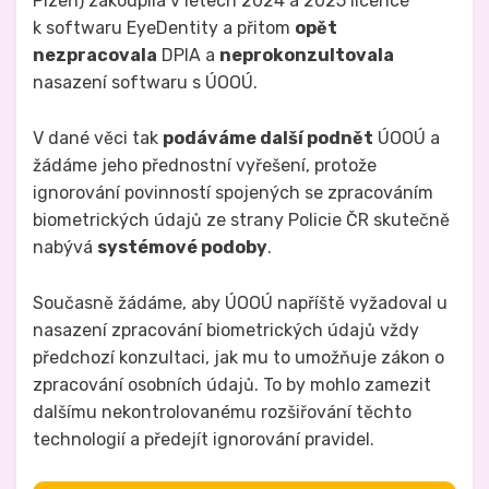
Plzeň) zakoupila v letech 2024 a 2025 licence
k softwaru EyeDentity a přitom
opět
nezpracovala
DPIA a
neprokonzultovala
nasazení softwaru s ÚOOÚ.
V dané věci tak
podáváme další podnět
ÚOOÚ a
žádáme jeho přednostní vyřešení, protože
ignorování povinností spojených se zpracováním
biometrických údajů ze strany Policie ČR skutečně
nabývá
systémové podoby
.
Současně žádáme, aby ÚOOÚ napříště vyžadoval u
nasazení zpracování biometrických údajů vždy
předchozí konzultaci, jak mu to umožňuje zákon o
zpracování osobních údajů. To by mohlo zamezit
dalšímu nekontrolovanému rozšiřování těchto
technologií a předejít ignorování pravidel.