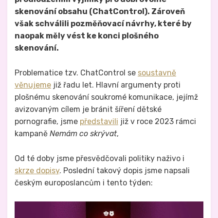
skenování obsahu (ChatControl). Zároveň
však schválili pozměňovací návrhy, které by
naopak měly vést ke konci plošného
skenování.
Problematice tzv. ChatControl se
soustavně
věnujeme
již řadu let. Hlavní argumenty proti
plošnému skenování soukromé komunikace, jejímž
avizovaným cílem je bránit šíření dětské
pornografie, jsme
představili
již v roce 2023 rámci
kampaně
Nemám co skrývat
,
Od té doby jsme přesvědčovali politiky naživo i
skrze dopisy
. Poslední takový dopis jsme napsali
českým europoslancům i tento týden: