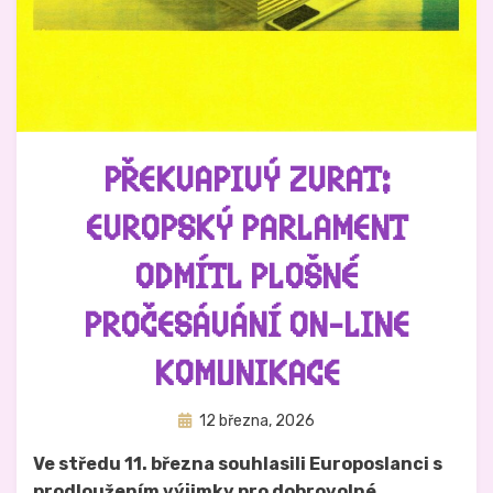
PŘEKVAPIVÝ ZVRAT:
EVROPSKÝ PARLAMENT
ODMÍTL PLOŠNÉ
PROČESÁVÁNÍ ON-LINE
KOMUNIKACE
Zveřejněno
Autor
12 března, 2026
Hynek Trojánek
dne
Ve středu 11. března souhlasili Europoslanci s
prodloužením výjimky pro dobrovolné