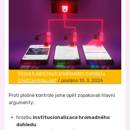
Výzva k odmítnutí prodloužení mandátu
ChatControlu.pdf
/ posláno 10. 3. 2026
Proti plošné kontrole jsme opět zopakovali hlavní
argumenty:
hrozbu
institucionalizace hromadného
dohledu