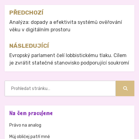
Navigace
PŘEDCHOZÍ
pro
Analýza: dopady a efektivita systémů ověřování
věku v digitálním prostoru
příspěvek
NÁSLEDUJÍCÍ
Evropský parlament čelí lobbistickému tlaku. Cílem
je zvrátit statečné stanovisko podporující soukromí
Hledat:
Hledat
Na čem pracujeme
Právo na analog
Můj obličej patří mně