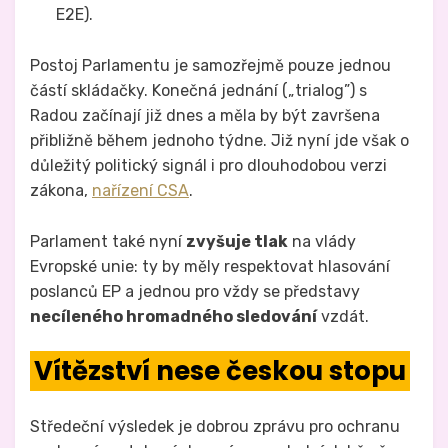
E2E).
Postoj Parlamentu je samozřejmě pouze jednou
částí skládačky. Konečná jednání („trialog”) s
Radou začínají již dnes a měla by být završena
přibližně během jednoho týdne. Již nyní jde však o
důležitý politický signál i pro dlouhodobou verzi
zákona,
nařízení CSA
.
Parlament také nyní
zvyšuje tlak
na vlády
Evropské unie: ty by měly respektovat hlasování
poslanců EP a jednou pro vždy se představy
necíleného hromadného sledování
vzdát.
Vítězství nese českou stopu
Středeční výsledek je dobrou zprávu pro ochranu