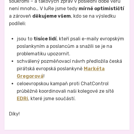
soukromí – a takových zpráv v poslední době věru
není mnoho… V IuRe jsme tedy
mírně optimističtí
a zároveň
děkujeme všem
, kdo se na výsledku
podíleli:
jsou to
tisíce lidí
, kteří psali e-maily evropským
poslankyním a poslancům a snažili se je na
problematiku upozornit.
schválený pozměňovací návrh předložila česká
pirátská evropská poslankyně
Markéta
Gregorová
!
celoevropskou kampaň proti ChatControl
průběžně koordinovali naši kolegové ze sítě
EDRi
, které jsme součástí.
Díky!
Zveřejněno v
Právo na analog