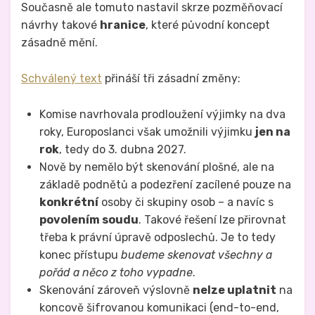
Současně ale tomuto nastavil skrze pozměňovací
návrhy takové
hranice
, které původní koncept
zásadně mění.
Schválený text
přináší tři zásadní změny:
Komise navrhovala prodloužení výjimky na dva
roky, Europoslanci však umožnili výjimku
jen na
rok
, tedy do 3. dubna 2027.
Nově by nemělo být skenování plošné, ale na
základě podnětů a podezření zacílené pouze na
konkrétní
osoby či skupiny osob – a navíc s
povolením soudu
. Takové řešení lze přirovnat
třeba k právní úpravě odposlechů. Je to tedy
konec přístupu
budeme skenovat všechny a
pořád a něco z toho vypadne
.
Skenování zároveň výslovně
nelze uplatnit
na
koncově šifrovanou komunikaci (end-to-end,