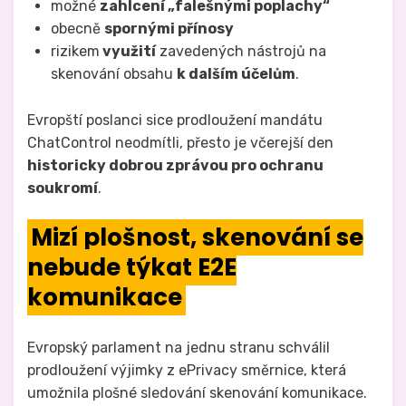
možné
zahlcení „falešnými poplachy“
obecně
spornými přínosy
rizikem
využití
zavedených nástrojů na
skenování obsahu
k dalším účelům
.
Evropští poslanci sice prodloužení mandátu
ChatControl neodmítli, přesto je včerejší den
historicky dobrou zprávou pro ochranu
soukromí
.
Mizí plošnost, skenování se
nebude týkat E2E
komunikace
Evropský parlament na jednu stranu schválil
prodloužení výjimky z ePrivacy směrnice, která
umožnila plošné sledování skenování komunikace.