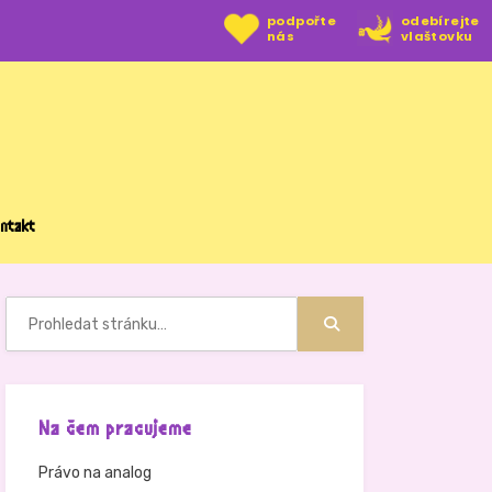
podpořte
odebírejte
nás
vlaštovku
ntakt
Hledat:
Hledat
Na čem pracujeme
Právo na analog