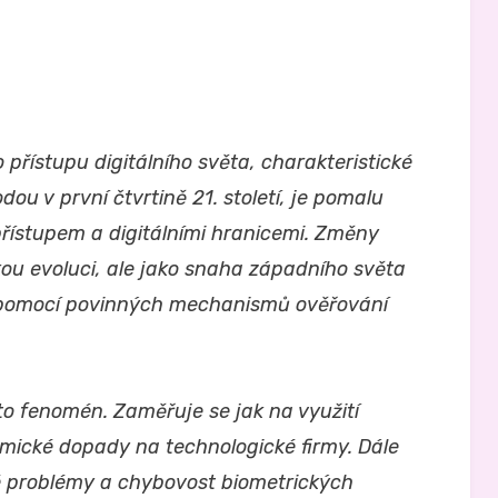
řístupu digitálního světa, charakteristické
ou v první čtvrtině 21. století, je pomalu
řístupem a digitálními hranicemi. Změny
kou evoluci, ale jako snaha západního světa
 pomocí povinných mechanismů ověřování
to fenomén. Zaměřuje se jak na využití
nomické dopady na technologické firmy. Dále
é problémy a chybovost biometrických