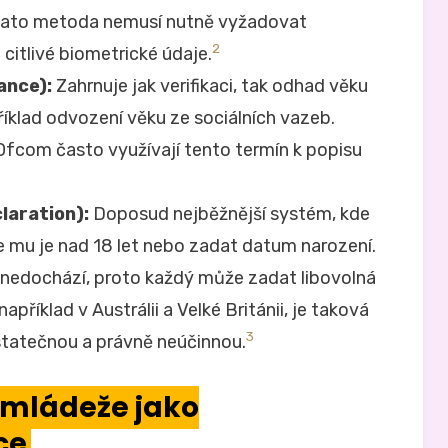
 tato metoda nemusí nutně vyžadovat
2
 citlivé biometrické údaje.
ance):
Zahrnuje jak verifikaci, tak odhad věku
říklad odvození věku ze sociálních vazeb.
 Ofcom často využívají tento termín k popisu
laration):
Doposud nejběžnější systém, kde
že mu je nad 18 let nebo zadat datum narození.
nedochází, proto každý může zadat libovolná
apříklad v Austrálii a Velké Británii, je taková
3
atečnou a právně neúčinnou.
í mládeže jako
ce