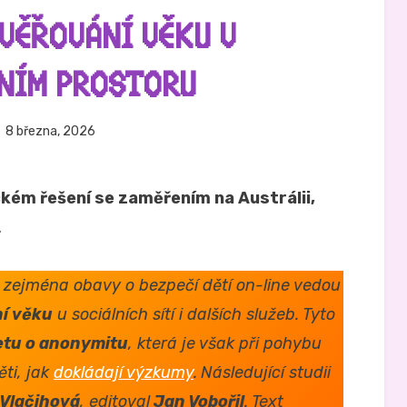
VĚŘOVÁNÍ VĚKU V
LNÍM PROSTORU
veřejněno
Autor
8 března, 2026
Hynek Trojánek
ne
ckém řešení se zaměřením na Austrálii,
.
 zejména obavy o bezpečí dětí on-line vedou
ní věku
u sociálních sítí i dalších služeb. Tyto
etu o anonymitu
, která je však při pohybu
ěti, jak
dokládají výzkumy
.
Následující studii
 Vlačihová
, editoval
Jan Vobořil
. Text