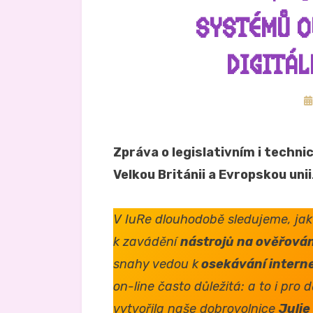
SYSTÉMŮ O
DIGITÁ
Z
d
Zpráva o legislativním i techni
Velkou Británii a Evropskou unii
V IuRe dlouhodobě sledujeme, jak
k zavádění
nástrojů na ověřová
snahy vedou k
osekávání intern
on-line často důležitá: a to i pro d
vytvořila naše dobrovolnice
Julie