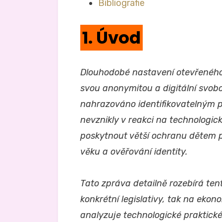
Bibliografie
1. Úvod
Dlouhodobé nastavení otevřeného p
svou anonymitou a digitální svobod
nahrazováno identifikovatelným p
nevznikly v reakci na technologic
poskytnout větší ochranu dětem
věku a ověřování identity.
Tato zpráva detailně rozebírá ten
konkrétní legislativy, tak na eko
analyzuje technologické praktick