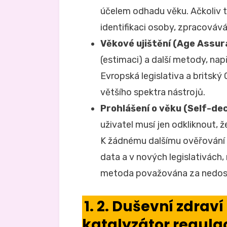
účelem odhadu věku. Ačkoliv
identifikaci osoby, zpracovává
Věkové ujištění (Age Assur
(estimaci) a další metody, nap
Evropská legislativa a britský
většího spektra nástrojů.
Prohlášení o věku (Self-dec
uživatel musí jen odkliknout, 
K žádnému dalšímu ověřování 
data a v nových legislativách, n
metoda považována za nedost
1. 2. Duševní zdrav
katalyzátor regula