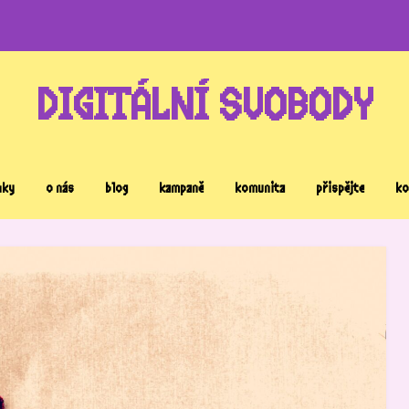
DIGITÁLNÍ SVOBODY
nky
o nás
blog
kampaně
komunita
přispějte
ko