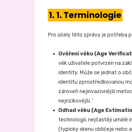
1. 1. Terminologie
Pro účely této zprávy je potřeba 
Ověření věku (Age Verificat
věk uživatele potvrzen na zák
identity. Může se jednat o ob
identitu zprostředkovanou mob
zároveň nejinvazivnější metod
1
nejrizikovější.
Odhad věku (Age Estimatio
technologií, nejčastěji umělé 
(typicky skenu obličeje nebo 