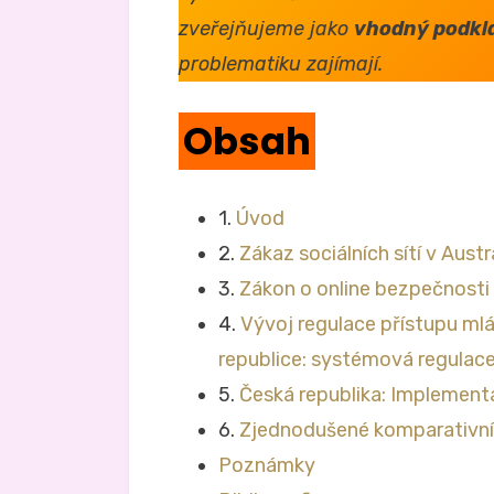
zveřejňujeme jako
vhodný podkl
problematiku zajímají.
Obsah
1.
Úvod
2.
Zákaz sociálních sítí v Austrá
3.
Zákon o online bezpečnosti v
4.
Vývoj regulace přístupu ml
republice: systémová regulac
5.
Česká republika: Implementa
6.
Zjednodušené komparativní 
Poznámky