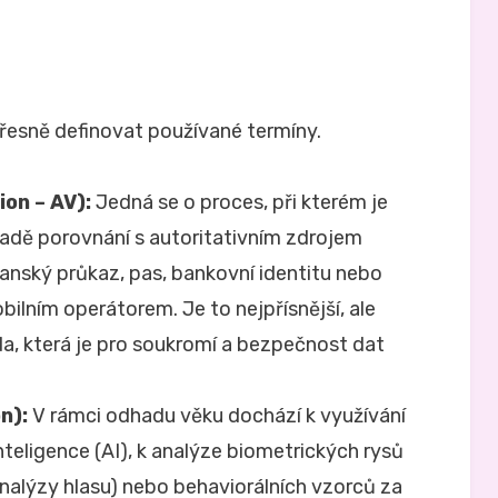
přesně definovat používané termíny.
ion – AV):
Jedná se o proces, při kterém je
ladě porovnání s autoritativním zdrojem
čanský průkaz, pas, bankovní identitu nebo
ilním operátorem. Je to nejpřísnější, ale
a, která je pro soukromí a bezpečnost dat
n):
V rámci odhadu věku dochází k využívání
inteligence (AI), k analýze biometrických rysů
analýzy hlasu) nebo behaviorálních vzorců za