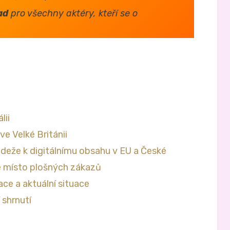
ad
pro všechny aktéry, kteří se o
lii
e Velké Británii
ádeže k digitálnímu obsahu v EU a České
e místo plošných zákazů
ce a aktuální situace
shrnutí