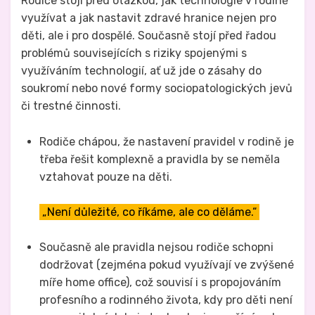
Rodiče stojí před otázkou, jak technologie v rodině
využívat a jak nastavit zdravé hranice nejen pro
děti, ale i pro dospělé. Současně stojí před řadou
problémů souvisejících s riziky spojenými s
využíváním technologií, ať už jde o zásahy do
soukromí nebo nové formy sociopatologických jevů
či trestné činnosti.
Rodiče chápou, že nastavení pravidel v rodině je
třeba řešit komplexně a pravidla by se neměla
vztahovat pouze na děti.
„Není důležité, co říkáme, ale co děláme.“
Současně ale pravidla nejsou rodiče schopni
dodržovat (zejména pokud využívají ve zvýšené
míře home office), což souvisí i s propojováním
profesního a rodinného života, kdy pro děti není