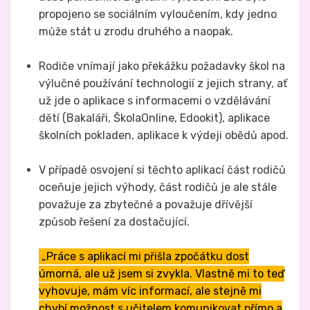
propojeno se sociálním vyloučením, kdy jedno
může stát u zrodu druhého a naopak.
Rodiče vnímají jako překážku požadavky škol na
výlučné používání technologií z jejich strany, ať
už jde o aplikace s informacemi o vzdělávání
dětí (Bakaláři, ŠkolaOnline, Edookit), aplikace
školních pokladen, aplikace k výdeji obědů apod.
V případě osvojení si těchto aplikací část rodičů
oceňuje jejich výhody, část rodičů je ale stále
považuje za zbytečné a považuje dřívější
způsob řešení za dostačující.
„Práce s aplikací mi přišla zpočátku dost
úmorná, ale už jsem si zvykla. Vlastně mi to teď
vyhovuje, mám víc informací, ale stejně mi
chybí možnost s učitelem komunikovat přímo a