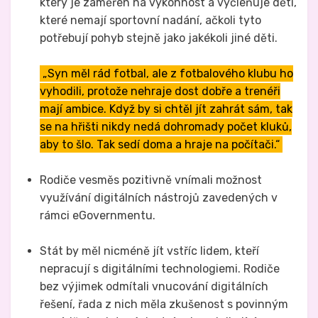
který je zaměřen na výkonnost a vyčleňuje děti,
které nemají sportovní nadání, ačkoli tyto
potřebují pohyb stejně jako jakékoli jiné děti.
„Syn měl rád fotbal, ale z fotbalového klubu ho
vyhodili, protože nehraje dost dobře a trenéři
mají ambice. Když by si chtěl jít zahrát sám, tak
se na hřišti nikdy nedá dohromady počet kluků,
aby to šlo. Tak sedí doma a hraje na počítači.“
Rodiče vesměs pozitivně vnímali možnost
využívání digitálních nástrojů zavedených v
rámci eGovernmentu.
Stát by měl nicméně jít vstříc lidem, kteří
nepracují s digitálními technologiemi. Rodiče
bez výjimek odmítali vnucování digitálních
řešení, řada z nich měla zkušenost s povinným