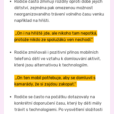
Rodiče často zmiňují rozdíly oproti době jejich
dětství, zejména pak omezenou možnost
neorganizovaného trávení volného času venku
například na hřišti.
„On i na hřiště jde, ale nikoho tam nepotká,
protože nikdo ze spolužáků ven nechodí.“
Rodiče zmiňovali i pozitivní přínos mobilních
telefonů dětí ve vztahu k domlouvání aktivit,
které jsou alternativou k technologiím.
„On ten mobil potřebuje, aby se domluvil s
kamarády, že si zajdou zakopat.“
Rodiče se často na počátku dotazovaly na
konkrétní doporučení času, který by děti měly
trávit s technologiemi. Po vysvětlení složitosti