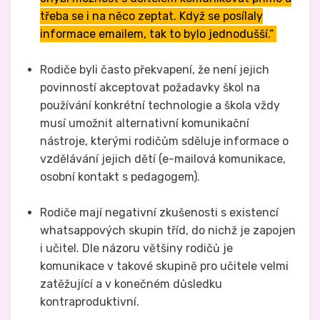
třeba se i na něco zeptat. Když se posílaly
informace emailem, tak to bylo jednodušší.“
Rodiče byli často překvapení, že není jejich
povinností akceptovat požadavky škol na
používání konkrétní technologie a škola vždy
musí umožnit alternativní komunikační
nástroje, kterými rodičům sděluje informace o
vzdělávání jejich dětí (e-mailová komunikace,
osobní kontakt s pedagogem).
Rodiče mají negativní zkušenosti s existencí
whatsappových skupin tříd, do nichž je zapojen
i učitel. Dle názoru většiny rodičů je
komunikace v takové skupině pro učitele velmi
zatěžující a v konečném důsledku
kontraproduktivní.