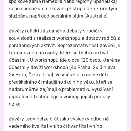
spolkové země Německa nebo regiony Španělska)
nebo obecně v omezování přístupu dětí k určitým
službám, například sociálním sítím (Austrálie).
Závěry reflektují zejména debaty s rodiči v
souvislosti s realizací workshopů a dotazy rodičů z
poradenských aktivit. Reprezentativnost závěrů je
tak omezena na osoby, které se těchto aktivit
účastnili. U workshopů jde o cca 120 osob, které se
účastnily devíti workshopů (4x Praha, 2x Jihlava,
2x Brno, Česká Lípa). Vesměs šlo o rodiče dětí
předškolního či mladšího školního věku, kteří se
nadprůměrně zajímají o problematiku využívání
digitálních technologií a vnímají jejich přínosy i
rizika.
Závěry tedy nelze brát jako výsledky odborně
vedeného kvalitativního či kvantitativního