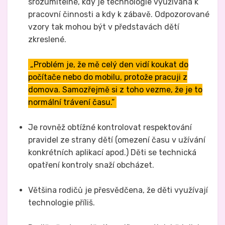
srozumitelné, kdy je technologie využívána k
pracovní činnosti a kdy k zábavě. Odpozorované
vzory tak mohou být v představách dětí
zkreslené.
„Problém je, že mě celý den vidí koukat do
počítače nebo do mobilu, protože pracuji z
domova. Samozřejmě si z toho vezme, že je to
normální trávení času.“
Je rovněž obtížné kontrolovat respektování
pravidel ze strany dětí (omezení času v užívání
konkrétních aplikací apod.) Děti se technická
opatření kontroly snaží obcházet.
Většina rodičů je přesvědčena, že děti využívají
technologie příliš.