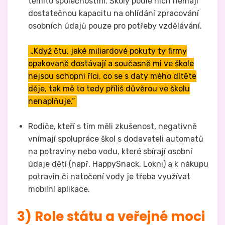
těmito společnostmi. Školy podle nich nemají
dostatečnou kapacitu na ohlídání zpracování
osobních údajů pouze pro potřeby vzdělávání.
„Když čtu, jaké miliardové pokuty ty firmy
opakovaně dostávají a současně mi ve škole
nejsou schopni říci, co se s daty mého dítěte
děje, tak mě to tedy příliš důvěrou ve školu
nenaplňuje.“
Rodiče, kteří s tím měli zkušenost, negativně
vnímají spolupráce škol s dodavateli automatů
na potraviny nebo vodu, které sbírají osobní
údaje dětí (např. HappySnack, Lokni) a k nákupu
potravin či natočení vody je třeba využívat
mobilní aplikace.
3) Role státu a veřejné moci