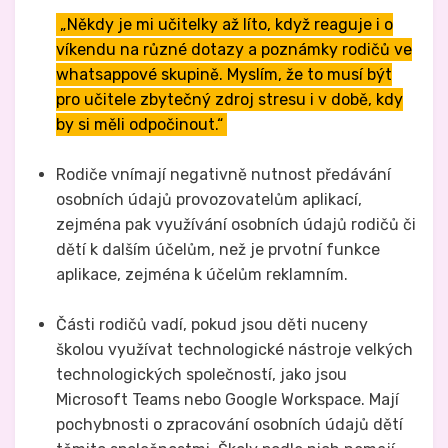
„Někdy je mi učitelky až líto, když reaguje i o
víkendu na různé dotazy a poznámky rodičů ve
whatsappové skupině. Myslím, že to musí být
pro učitele zbytečný zdroj stresu i v době, kdy
by si měli odpočinout.“
Rodiče vnímají negativně nutnost předávání
osobních údajů provozovatelům aplikací,
zejména pak využívání osobních údajů rodičů či
dětí k dalším účelům, než je prvotní funkce
aplikace, zejména k účelům reklamním.
Části rodičů vadí, pokud jsou děti nuceny
školou využívat technologické nástroje velkých
technologických společností, jako jsou
Microsoft Teams nebo Google Workspace. Mají
pochybnosti o zpracování osobních údajů dětí