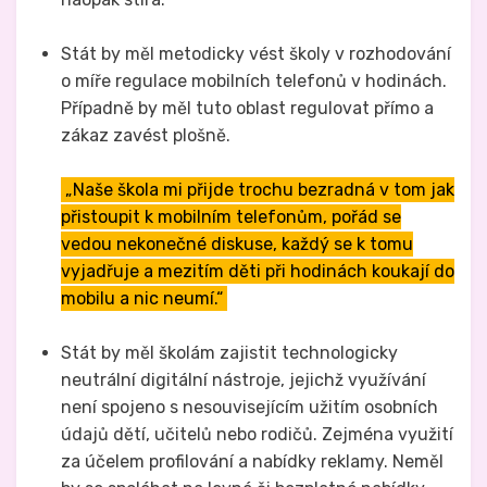
Stát by měl metodicky vést školy v rozhodování
o míře regulace mobilních telefonů v hodinách.
Případně by měl tuto oblast regulovat přímo a
zákaz zavést plošně.
„Naše škola mi přijde trochu bezradná v tom jak
přistoupit k mobilním telefonům, pořád se
vedou nekonečné diskuse, každý se k tomu
vyjadřuje a mezitím děti při hodinách koukají do
mobilu a nic neumí.“
Stát by měl školám zajistit technologicky
neutrální digitální nástroje, jejichž využívání
není spojeno s nesouvisejícím užitím osobních
údajů dětí, učitelů nebo rodičů. Zejména využití
za účelem profilování a nabídky reklamy. Neměl