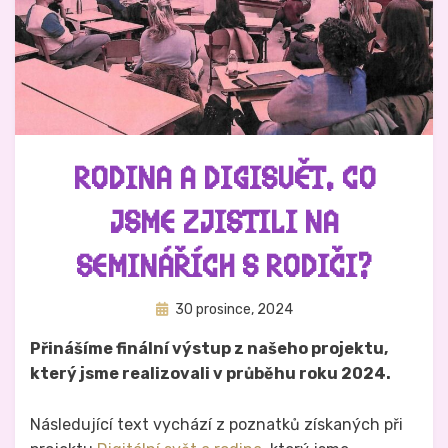
RODINA A DIGISVĚT. CO
JSME ZJISTILI NA
SEMINÁŘÍCH S RODIČI?
Zveřejněno
Autor
30 prosince, 2024
Hynek Trojánek
dne
Přinášíme finální výstup z našeho projektu,
který jsme realizovali v průběhu roku 2024.
Následující text vychází z poznatků získaných při