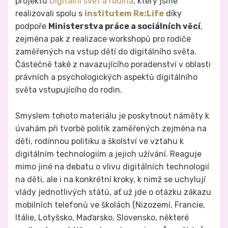
projektu
Digitální svět a rodina
, který jsme
realizovali spolu s
institutem Re:Life
díky
podpoře
Ministerstva práce a sociálních věcí
,
zejména pak z realizace workshopů pro rodiče
zaměřených na vstup dětí do digitálního světa.
Částečně také z navazujícího poradenství v oblasti
právních a psychologických aspektů digitálního
světa vstupujícího do rodin.
Smyslem tohoto materiálu je poskytnout náměty k
úvahám při tvorbě politik zaměřených zejména na
děti, rodinnou politiku a školství ve vztahu k
digitálním technologiím a jejich užívání. Reaguje
mimo jiné na debatu o vlivu digitálních technologií
na děti, ale i na konkrétní kroky, k nimž se uchylují
vlády jednotlivých států, ať už jde o otázku zákazu
mobilních telefonů ve školách (Nizozemí, Francie,
Itálie, Lotyšsko, Maďarsko, Slovensko, některé