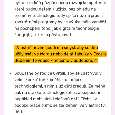
být dle rodičů přizpůsobena rozvoji kompetencí,
které budou dětem k užitku bez ohledu na
proměny technologií, tedy spíše než na práci s
konkrétními programy by se výuka měla zaměřit
na pochopení toho, jak digitální technologie
fungují, jak k nim přistupovat.
„Vlastně nevím, jestli má smysl, aby se děti
učily psát ve Wordu nebo dělat tabulky v Excelu.
Bude jim to vůbec k něčemu v budoucnu?“
Současně by rodiče uvítali, aby se část výuky
velmi konkrétně zaměřila na práci s
technologiemi, s nimiž už děti pracují. Zejména
pak na otázku technologického zabezpečení
například mobilních telefonů dětí. Třeba i v
podobě práce přímo se zařízeními ve vlastnictví
dětí.