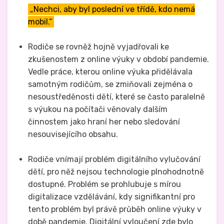
„Nechci, aby byl poslední ve třídě, kdo nemá
mobil.“
Rodiče se rovněž hojně vyjadřovali ke
zkušenostem z online výuky v období pandemie.
Vedle práce, kterou online výuka přidělávala
samotným rodičům, se zmiňovali zejména o
nesoustředěnosti dětí, které se často paralelně
s výukou na počítači věnovaly dalším
činnostem jako hraní her nebo sledování
nesouvisejícího obsahu.
Rodiče vnímají problém digitálního vylučování
dětí, pro něž nejsou technologie plnohodnotně
dostupné. Problém se prohlubuje s mírou
digitalizace vzdělávání, kdy signifikantní pro
tento problém byl právě průběh online výuky v
době pandemie. Digitální vyloučení zde bylo