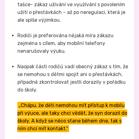
tašce- zákaz užívání ve využívání s povolením
užití o přestávkách – až po neregulaci, která je
ale spíše výjimkou.
Rodiči je preferována nějaká míra zákazu
zejména s cílem, aby mobilní telefony
nenarušovaly výuku.
Naopak části rodičů vadí obecný zákaz s tím, že
se nemohou s dětmi spojit ani o přestávkách,
případně zkontrolovat jestli dorazily v pořádku
do školy.
„Chápu, že děti nemohou mít přístup k mobilu
při výuce, ale taky chci vědět, že syn dorazil do
školy. A když se něco stane během dne, tak s
ním chci mít kontakt.“