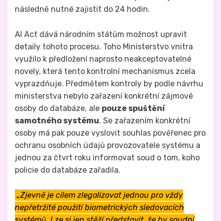
následně nutné zajistit do 24 hodin.
AI Act dává národním státům možnost upravit
detaily tohoto procesu. Toho Ministerstvo vnitra
využilo k předložení naprosto neakceptovatelné
novely, která tento kontrolní mechanismus zcela
vyprazdňuje. Předmětem kontroly by podle návrhu
ministerstva nebylo zařazení konkrétní zájmové
osoby do databáze, ale
pouze spuštění
samotného systému
. Se zařazením konkrétní
osoby má pak pouze vyslovit souhlas pověřenec pro
ochranu osobních údajů provozovatele systému a
jednou za čtvrt roku informovat soud o tom, koho
policie do databáze zařadila.
„Zjevně je cílem zlegalizovat jednou pro vždy
nepřetržité použití biometrických sledovacích
systémů. Lze si jen stěží představit, že by soudní