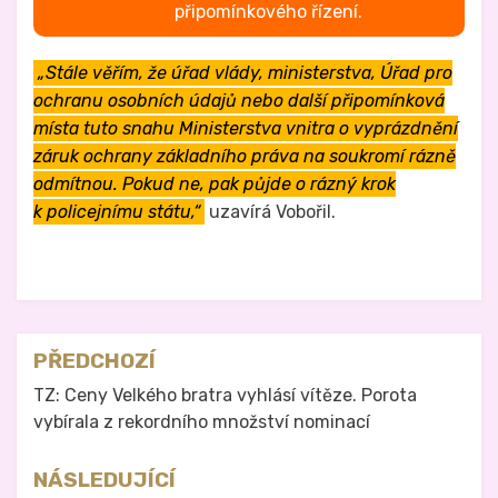
připomínkového řízení.
„Stále věřím, že úřad vlády, ministerstva, Úřad pro
ochranu osobních údajů nebo další připomínková
místa tuto snahu Ministerstva vnitra o vyprázdnění
záruk ochrany základního práva na soukromí rázně
odmítnou. Pokud ne, pak půjde o rázný krok
k policejnímu státu,“
uzavírá Vobořil.
Zveřejněno v
Právo na analog
Navigace
PŘEDCHOZÍ
pro
TZ: Ceny Velkého bratra vyhlásí vítěze. Porota
vybírala z rekordního množství nominací
příspěvek
NÁSLEDUJÍCÍ