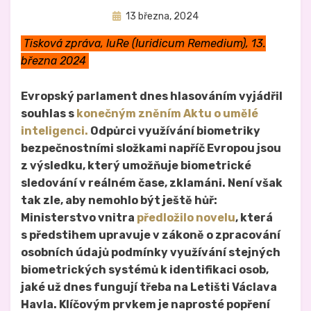
Zveřejněno
Autor
13 března, 2024
Hynek Trojánek
dne
Tisková zpráva, IuRe (Iuridicum Remedium), 13.
března 2024
Evropský parlament dnes hlasováním vyjádřil
souhlas s
konečným zněním Aktu o umělé
inteligenci.
Odpůrci využívání biometriky
bezpečnostními složkami napříč Evropou jsou
z výsledku, který umožňuje biometrické
sledování v reálném čase, zklamáni. Není však
tak zle, aby nemohlo být ještě hůř:
Ministerstvo vnitra
předložilo novelu
, která
s předstihem upravuje v zákoně o zpracování
osobních údajů podmínky využívání stejných
biometrických systémů k identifikaci osob,
jaké už dnes fungují třeba na Letišti Václava
Havla. Klíčovým prvkem je naprosté popření