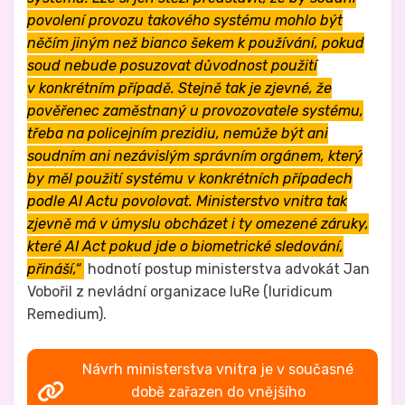
povolení provozu takového systému mohlo být
něčím jiným než bianco šekem k používání, pokud
soud nebude posuzovat důvodnost použití
v konkrétním případě. Stejně tak je zjevné, že
pověřenec zaměstnaný u provozovatele systému,
třeba na policejním prezidiu, nemůže být ani
soudním ani nezávislým správním orgánem, který
by měl použití systému v konkrétních případech
podle AI Actu povolovat. Ministerstvo vnitra tak
zjevně má v úmyslu obcházet i ty omezené záruky,
které AI Act pokud jde o biometrické sledování,
přináší,“
hodnotí postup ministerstva advokát Jan
Vobořil z nevládní organizace IuRe (Iuridicum
Remedium).
Návrh ministerstva vnitra je v současné
době zařazen do vnějšího