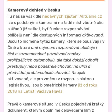
Kamerový dohled v Česku
I u nás se však dle
nedávných zjištění Aktuálně.cz
lze s podobnými kamerami na řadě míst včetně ulic
a úřadů již setkat, byť funkce rozpoznávání
obličejů není dle dostupných informací
aktivovaná
.
Jsou to nicméně tytéž kamery, které se používají i v
Číně a které
umí nejenom rozpoznávat obličeje i
číst a zaznamenávat poznávací značky
projíždějících automobilů, ale také dokáží odhalit
přestupky nebo podezřelé chování na ulici a
předvídat problematické chování.
Naopak
aktivované, ale pro změnu v rozporu s platnou
legislativou, jsou biometrické kamery
již od roku
2018 na Letišti Václava Havla
.
Právě o kamerové situaci v Česku pojednává krátký
dokument, kterým doplníme celovečerní film z