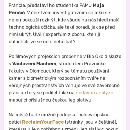
Francie: představí ho studentka FAMU
Maja
Penčič
. V čerstvém investigativním snímku se
nejen pokouší rozkrýt, kde všude na nás hledí malá
technologická očička, ale také poradí, jak se před
nimi ukrýt. Uvěří expertům z oboru, kteří jí
chlácholí, že se není čeho bát?
Po filmových projekcích proběhne v Bio Oko diskuze
s
Václavem Machem
, studentem Právnické
fakulty v Olomouci, který se tématu používání
kamer s biometrickým rozpoznáním tváře na
veřejných prostranstvích věnuje ve své závěrečné
práci a který se podílel také na
nedávné analýze
mapující příslušnou českou legislativu.
Na místě bude možné podepsat celoevropskou
petici
ReclaimYourFace
(stránky jsou v češtině),
která usiluje o potřebnou změnu legislativy: pokud