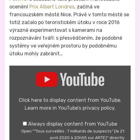
ocenění
Prix Albert Londres
, začíná ve
francouzském městě Nice. Právě v tomto městě se
totiž začalo po teroristickém útoku v roce 2016
výrazně experimentovat s kamerami na
rozpoznávání tváří: s přesvědčením, že podobné
systémy ve veřejném prostoru by podobnému
útoku mohly zabránit…
Display
""Tous
surveillés
:
7
milliards
de
Click here to display content from YouTube.
suspects"
Learn more in
YouTube’s privacy policy
.
(le
21
avril
Always display content from YouTube
2020
Open "“Tous surveillés : 7 milliards de suspects“ (le 21
à
20h55
avril 2020 à 20h55 sur ARTE)" directly