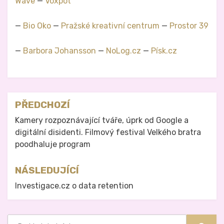
Wave
—
Voxpot
—
Bio Oko
—
Pražské kreativní centrum
—
Prostor 39
—
Barbora Johansson
—
NoLog.cz
—
Písk.cz
Zveřejněno v
Právo na analog
Navigace
PŘEDCHOZÍ
pro
Kamery rozpoznávající tváře, úprk od Google a
digitální disidenti. Filmový festival Velkého bratra
příspěvek
poodhaluje program
NÁSLEDUJÍCÍ
Investigace.cz o data retention
Hledat: