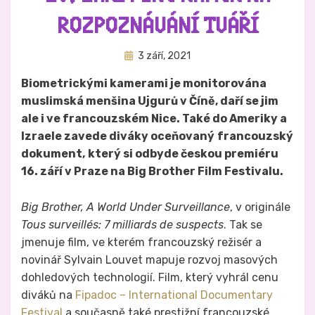
ROZPOZNÁVÁNÍ TVÁŘÍ
Zveřejněno
Autor
3 září, 2021
Hynek Trojánek
dne
Biometrickými kamerami je monitorována
muslimská menšina Ujgurů v Číně, daří se jim
ale i ve francouzském Nice. Také do Ameriky a
Izraele zavede diváky
oceňovaný
francouzský
dokument,
který si odbyde českou premiéru
16. září v Praze na Big Brother Film Festivalu.
Big Brother, A World Under Surveillance
, v originále
Tous surveillés: 7 milliards de suspects
. Tak se
jmenuje film, ve kterém francouzský režisér a
novinář Sylvain Louvet mapuje rozvoj masových
dohledových technologií. Film, který vyhrál cenu
diváků na
Fipadoc – International Documentary
Festival
a současně také prestižní francouzské