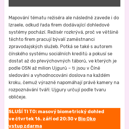
sur
ARTE)"
from
YouTube
Mapování tématu režiséra ale následně zavede i do
Izraele, odkud řada firem dodávající dohledové
systémy pochází. Režisér rozkrývá, proč ve většině
těchto firem pracují bývalí zaměstnanci
zpravodajských služeb. Potká se také s autorem
čínského systému sociálních kreditů a pokusí se
dostat až do převýchovných táborů, ve kterých je
podle OSN až milion Ujgurů – ti jsou v Číně
sledováni a vyhodnocováni doslova na každém
kroku, čemuž výrazně napomáhají právě kamery na
rozpoznávání tváří: Ujgury určují podle tvaru
obličeje.
SLUŠÍ TI TO: masový biometrický dohled
ve čtvrtek 16. září od 20:30 v
Bio Oko
vstup zdarma