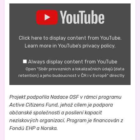
Display
"Sběr
provozních
a
lokalizačních
údajů
(data
Click here to display content from YouTube.
retention)
Learn more in
YouTube’s privacy policy
.
a
jeho
budoucnost
Always display content from YouTube
v
Open "Sběr provozních a lokalizačních údajů (data
ČR
i
retention) a jeho budoucnost v ČR i v Evropě" directly
v
Evropě"
from
YouTube
Projekt podpořila Nadace OSF v rámci programu
Active Citizens Fund, jehož cílem je podpora
občanské společnosti a posílení kapacit
neziskových organizací. Program je financován z
Fondů EHP a Norska.