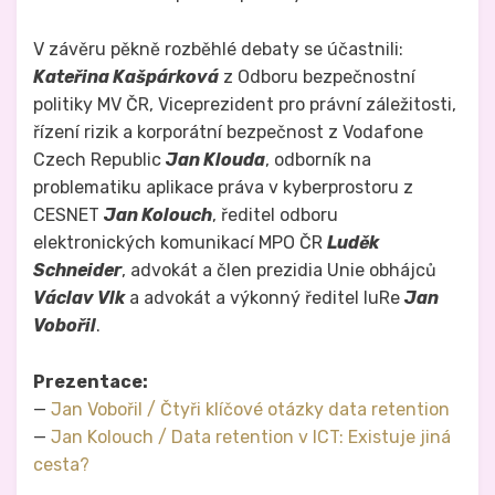
V závěru pěkně rozběhlé debaty se účastnili:
Kateřina Kašpárková
z Odboru bezpečnostní
politiky MV ČR, Viceprezident pro právní záležitosti,
řízení rizik a korporátní bezpečnost z Vodafone
Czech Republic
Jan Klouda
, odborník na
problematiku aplikace práva v kyberprostoru z
CESNET
Jan Kolouch
, ředitel odboru
elektronických komunikací MPO ČR
Luděk
Schneider
, advokát a člen prezidia Unie obhájců
Václav Vlk
a advokát a výkonný ředitel IuRe
Jan
Vobořil
.
Prezentace:
—
Jan Vobořil / Čtyři klíčové otázky data retention
—
Jan Kolouch / Data retention v ICT: Existuje jiná
cesta?