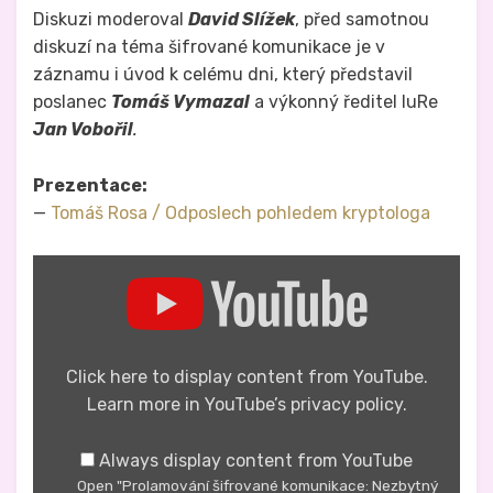
Diskuzi moderoval
David Slížek
, před samotnou
diskuzí na téma šifrované komunikace je v
záznamu i úvod k celému dni, který představil
poslanec
Tomáš Vymazal
a výkonný ředitel IuRe
Jan Vobořil
.
Prezentace:
—
Tomáš Rosa / Odposlech pohledem kryptologa
Display
"Prolamování
šifrované
komunikace:
Nezbytný
nástroj
nebo
Click here to display content from YouTube.
Pandořina
Learn more in
YouTube’s privacy policy
.
skříňka?"
from
YouTube
Always display content from YouTube
Open "Prolamování šifrované komunikace: Nezbytný