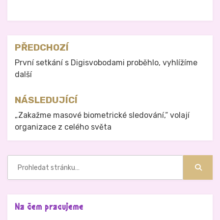
Zveřejněno v
Právo na analog
Navigace
PŘEDCHOZÍ
pro
První setkání s Digisvobodami proběhlo, vyhlížíme
další
příspěvek
NÁSLEDUJÍCÍ
„Zakažme masové biometrické sledování,“ volají
organizace z celého světa
Hledat:
Hledat
Na čem pracujeme