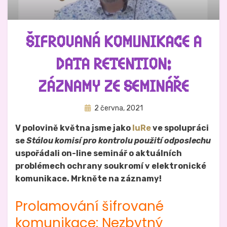
ŠIFROVANÁ KOMUNIKACE A
DATA RETENTION:
ZÁZNAMY ZE SEMINÁŘE
Zveřejněno
Autor
2 června, 2021
Hynek Trojánek
dne
V polovině května jsme jako
IuRe
ve spolupráci
se
Stálou komisí pro kontrolu použití odposlechu
uspořádali on-line seminář o aktuálních
problémech ochrany soukromí v elektronické
komunikace. Mrkněte na záznamy!
Prolamování šifrované
komunikace: Nezbytný