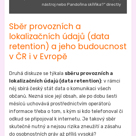
nástroj nebo Pandořina skříňka?" directly
Sběr provozních a
lokalizačních údajů (data
retention) a jeho budoucnost
v ČR i v Evropě
Druhá diskuze se týkala
sběru provozních a
lokalizačních údajů (data retention)
: v rámci
něj sbírá český stát data o komunikaci všech
občanů. Nezná sice její obsah, ale po dobu šesti
měsíců uchovává prostřednictvím operátorů
informace třeba o tom, s kým si kdo telefonoval či
odkud se připojoval k internetu. Je takový sběr
skutečně nutný a nejsou rizika zneužití a zásahu
do osobnostních práv až příliš vysoká?