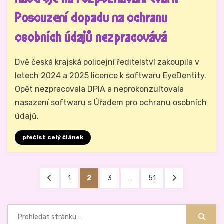
Posouzení dopadu na ochranu
osobních údajů nezpracovává
Autor
Hynek Trojánek
Dvě česká krajská policejní ředitelství zakoupila v
letech 2024 a 2025 licence k softwaru EyeDentity.
Opět nezpracovala DPIA a neprokonzultovala
nasazení softwaru s Úřadem pro ochranu osobních
údajů.
přečíst celý článek
Stránkování
PŘEDCHOZÍ
STRÁNKA
STRÁNKA
STRÁNKA
STRÁNKA
DALŠÍ
1
2
3
…
51
příspěvků
STRÁNKA
STRÁNKA
Hledat: