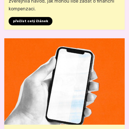
zveřejnila návod, jak mohou lidé žádat o finanční
kompenzaci.
přečíst celý článek