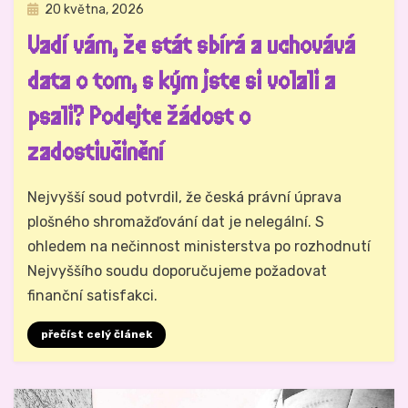
Zveřejněno
20 května, 2026
Právo na analog
dne
Vadí vám, že stát sbírá a uchovává
data o tom, s kým jste si volali a
psali? Podejte žádost o
zadostiučinění
Autor
Hynek Trojánek
Nejvyšší soud potvrdil, že česká právní úprava
plošného shromažďování dat je nelegální. S
ohledem na nečinnost ministerstva po rozhodnutí
Nejvyššího soudu doporučujeme požadovat
finanční satisfakci.
přečíst celý článek