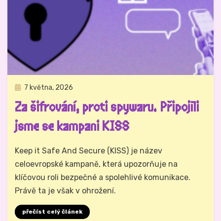
Zveřejněno
7 května, 2026
Právo na analog
dne
Za šifrování, proti spywaru. Připojili
jsme se kampani KISS
Autor
Hynek Trojánek
Keep it Safe And Secure (KISS) je název
celoevropské kampaně, která upozorňuje na
klíčovou roli bezpečné a spolehlivé komunikace.
Právě ta je však v ohrožení.
přečíst celý článek