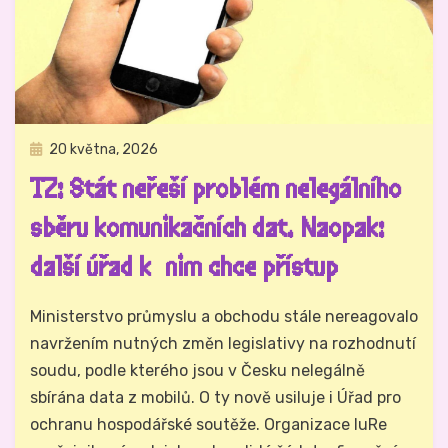
Zveřejněno
20 května, 2026
Právo na analog
dne
TZ: Stát neřeší problém nelegálního
sběru komunikačních dat. Naopak:
další úřad k nim chce přístup
Autor
Hynek Trojánek
Ministerstvo průmyslu a obchodu stále nereagovalo
navržením nutných změn legislativy na rozhodnutí
soudu, podle kterého jsou v Česku nelegálně
sbírána data z mobilů. O ty nově usiluje i Úřad pro
ochranu hospodářské soutěže. Organizace IuRe