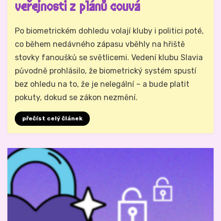
veřejnosti z plánů couvá
Autor
Hynek Trojánek
Po biometrickém dohledu volají kluby i politici poté,
co během nedávného zápasu vběhly na hřiště
stovky fanoušků se světlicemi. Vedení klubu Slavia
původně prohlásilo, že biometrický systém spustí
bez ohledu na to, že je nelegální – a bude platit
pokuty, dokud se zákon nezmění.
přečíst celý článek