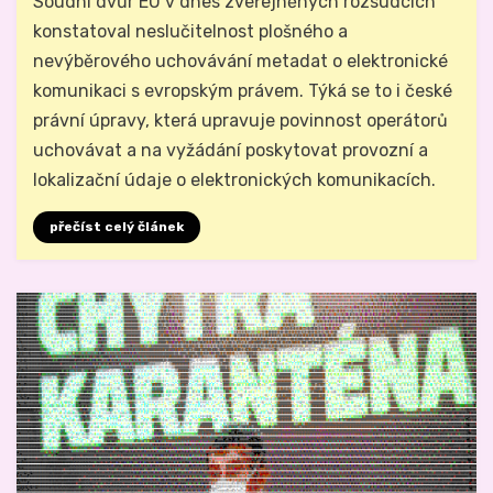
Soudní dvůr EU v dnes zveřejněných rozsudcích
konstatoval neslučitelnost plošného a
nevýběrového uchovávání metadat o elektronické
komunikaci s evropským právem. Týká se to i české
právní úpravy, která upravuje povinnost operátorů
uchovávat a na vyžádání poskytovat provozní a
lokalizační údaje o elektronických komunikacích.
přečíst celý článek