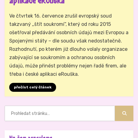
aplikace eRouška
Autor
Hynek Trojánek
Ve čtvrtek 16. července zrušil evropský soud
takzvaný „štít soukromí“, který od roku 2015
ošetřoval předávání osobních údajů mezi Evropou a
Spojenými státy – dle soudu však nedostatečně.
Rozhodnutí, po kterém již dlouho volaly organizace
zabývající se soukromím a ochranou osobních
údajů, může přinést problémy nejen řadě firem, ale
třeba i české aplikaci eRouška.
přečíst celý článek
Hledat:
Hledat