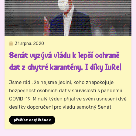
Zveřejněno
31 srpna, 2020
Tiskové zprávy IuRe
dne
Senát vyzývá vládu k lepší ochraně
dat z chytré karantény. I díky IuRe!
Autor
Hynek Trojánek
Jsme rádi, že nejsme jediní, koho znepokojuje
bezpečnost osobních dat v souvislosti s pandemií
COVID-19. Minulý týden přijal ve svém usnesení dvě
desítky doporučení pro vládu samotný Senát.
přečíst celý článek