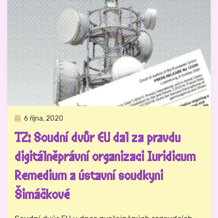
Zveřejněno
6 října, 2020
Sledujeme Velkého bratra
dne
TZ: Soudní dvůr EU dal za pravdu
digitálněprávní organizaci Iuridicum
Remedium a ústavní soudkyni
Šimáčkové
Autor
edit