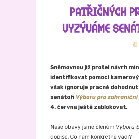
PATŘIČNÝCH P
VYZÝVÁME SENÁ
Zv
dn
Sněmovnou již prošel návrh min
identifikovat pomocí kamerov
však ignoruje pracně dohodnut
senátoři
Výboru pro zahraniční
4. června ještě zablokovat.
Naše obavy jsme členům
Výboru 
dopise. Co nám konkrétně vadí?