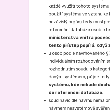
každé využití tohoto systému
použití systému ve vztahu ke 
nezávislý orgán) tedy musí po
referenční databáze osob, kt
ministerstva vnitra posv
tento přístup popírá, když 
u osob podle navrhovaného § 
individuálním rozhodováním so
rozhodnutím soudu o kategori
daným systémem, půjde tedy 
systému, kde nebude dochá
do referenční databáze
.
soud navíc dle návrhu nemá pr
návrhem nesystémově svěřeno