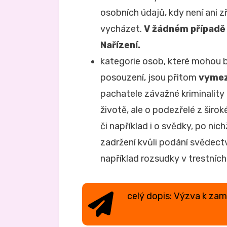
osobních údajů, kdy není ani 
vycházet.
V žádném případě 
Nařízení.
kategorie osob, které mohou 
posouzení, jsou přitom
vymez
pachatele závažné kriminalit
životě, ale o podezřelé z šir
či například i o svědky, po nic
zadržení kvůli podání svědect
například rozsudky v trestníc
celý dopis: Výzva k zam