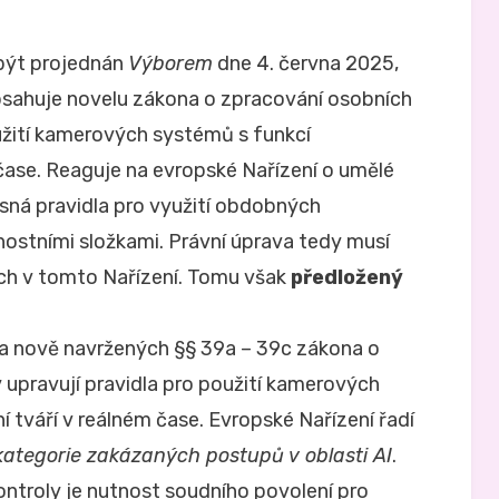
 být projednán
Výborem
dne 4. června 2025,
bsahuje novelu zákona o zpracování osobních
yužití kamerových systémů s funkcí
čase. Reaguje na evropské Nařízení o umělé
řísná pravidla pro využití obdobných
stními složkami. Právní úprava tedy musí
ch v tomto Nařízení. Tomu však
předložený
na nově navržených §§ 39a – 39c zákona o
 upravují pravidla pro použití kamerových
 tváří v reálném čase. Evropské Nařízení řadí
 kategorie zakázaných postupů v oblasti AI
.
ontroly je nutnost soudního povolení pro