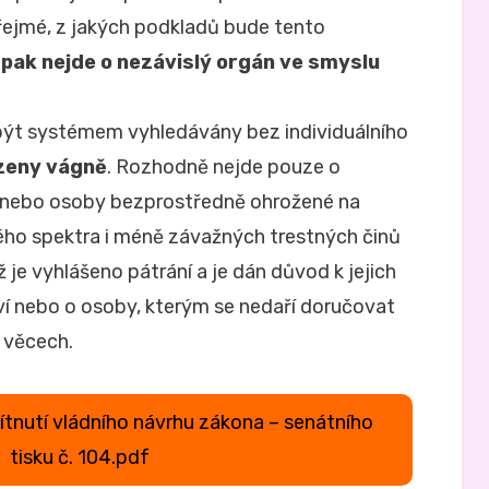
zřejmé, z jakých podkladů bude tento
pak nejde o nezávislý orgán ve smyslu
být systémem vyhledávány bez individuálního
eny vágně
. Rozhodně nejde pouze o
y nebo osoby bezprostředně ohrožené na
okého spektra i méně závažných trestných činů
hž je vyhlášeno pátrání a je dán důvod k jejich
ví nebo o osoby, kterým se nedaří doručovat
h věcech.
ítnutí vládního návrhu zákona – senátního
tisku č. 104.pdf