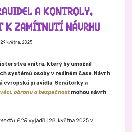
RAVIDEL A KONTROLY.
T K ZAMÍTNUTÍ NÁVRHU
eřejněno
Autor
29 května, 2025
Hynek Trojánek
e
isterstva vnitra, který by umožnil
ých systémů osoby v reálném čase
.
Návrh
á evropská pravidla
.
Senátorky a
 věci, obranu a bezpečnost
mohou návrh
Senátu PČR
vyjádřili 28. května 2025 v