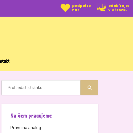
podpořte
odebírejte
nás
vlaštovku
ntakt
Hledat:
Hledat
Na čem pracujeme
Právo na analog