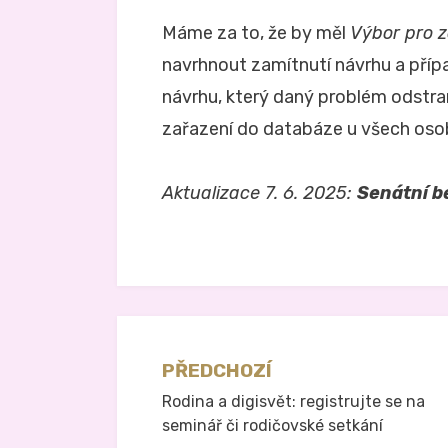
Máme za to, že by měl
Výbor pro z
navrhnout zamítnutí návrhu a pří
návrhu, který daný problém odstra
zařazení do databáze u všech osob 
Aktualizace 7. 6. 2025:
Senátní b
Zveřejněno v
Právo na analog
Navigace
PŘEDCHOZÍ
Rodina a digisvět: registrujte se na
pro
seminář či rodičovské setkání