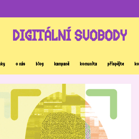
DIGITÁLNÍ SVOBODY
nky
o nás
blog
kampaně
komunita
přispějte
ko