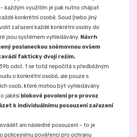
 – každým využitím je pak nutno chápat
každé konkrétní osobě. Soud (nebo jiný
volit zařazení každé konkrétní osoby do
eré jsou systémem vyhledávány.
Návrh
ěcený poslaneckou sněmovnou ovšem
zavádí fakticky dvojí režim.
39b odst. 1 se totiž nepočítá s předběžným
udu o konkrétní osobě, ale pouze s
ích osob, které mohou být vyhledávány
o jakési
blokové povolení pro provoz
zet k individuálnímu posouzení zařazení
ovádět ani následné posouzení – to je
 policejnímu pověřenci pro ochranu