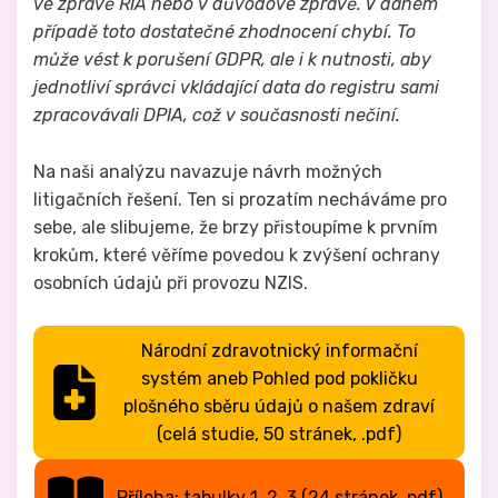
ve zprávě RIA nebo v důvodové zprávě. V daném
případě toto dostatečné zhodnocení chybí. To
může vést k porušení GDPR, ale i k nutnosti, aby
jednotliví správci vkládající data do registru sami
zpracovávali DPIA, což v současnosti nečiní.
Na naši analýzu navazuje návrh možných
litigačních řešení. Ten si prozatím necháváme pro
sebe, ale slibujeme, že brzy přistoupíme k prvním
krokům, které věříme povedou k zvýšení ochrany
osobních údajů při provozu NZIS.
Národní zdravotnický informační
systém aneb Pohled pod pokličku
plošného sběru údajů o našem zdraví
(celá studie, 50 stránek, .pdf)
Příloha: tabulky 1, 2, 3 (24 stránek .pdf)