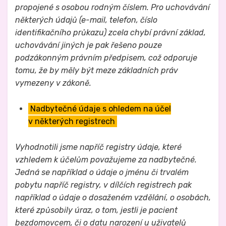
propojené s osobou rodným číslem. Pro uchovávání
některých údajů (e-mail, telefon, číslo
identifikačního průkazu) zcela chybí právní základ,
uchovávání jiných je pak řešeno pouze
podzákonným právním předpisem, což odporuje
tomu, že by měly být meze základních práv
vymezeny v zákoně.
Nadbytečné údaje s ohledem na účel
v některých registrech
Vyhodnotili jsme napříč registry údaje, které
vzhledem k účelům považujeme za nadbytečné.
Jedná se například o údaje o jménu či trvalém
pobytu napříč registry, v dílčích registrech pak
například o údaje o dosaženém vzdělání, o osobách,
které způsobily úraz, o tom, jestli je pacient
bezdomovcem, či o datu narození u uživatelů