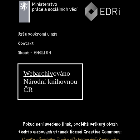
Vaše soukromí u nás
Kontakt
About - ENGLISH
Webarchiv
ováno
Národní knihovnou
ČR
Pokud není uvedeno jinak, podléhá veškerý obsah
těchto webových stránek licenci Creative Commons:
Uveďte původ-Neužívejte dílo komerčně-Zachovejte