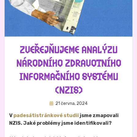
ZVEŘEJŇUJEME ANALÝZU
NÁRODNÍHO ZDRAVOTNÍHO
INFORMAČNÍHO SYSTÉMU
(NZIS)
Zveřejněno
Autor
21 června, 2024
Hynek Trojánek
dne
V
padesátistránkové studii
jsme zmapovali
NZIS. Jaké problémy jsme identifikovali?