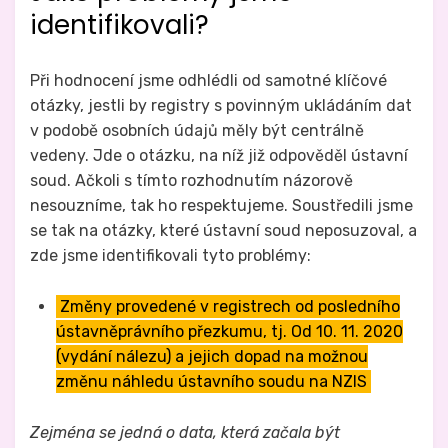
identifikovali?
Při hodnocení jsme odhlédli od samotné klíčové
otázky, jestli by registry s povinným ukládáním dat
v podobě osobních údajů měly být centrálně
vedeny. Jde o otázku, na níž již odpověděl ústavní
soud. Ačkoli s tímto rozhodnutím názorově
nesouzníme, tak ho respektujeme. Soustředili jsme
se tak na otázky, které ústavní soud neposuzoval, a
zde jsme identifikovali tyto problémy:
Změny provedené v registrech od posledního
ústavněprávního přezkumu, tj. Od 10. 11. 2020
(vydání nálezu) a jejich dopad na možnou
změnu náhledu ústavního soudu na NZIS
Zejména se jedná o data, která začala být