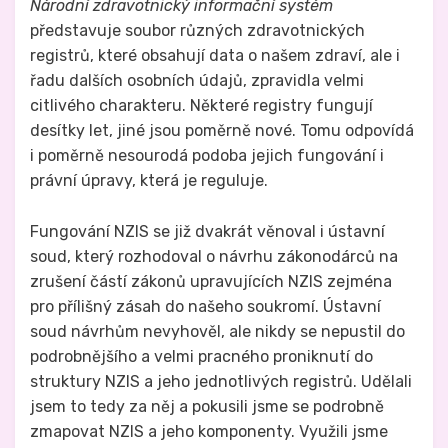
Národní zdravotnický informační systém
představuje soubor různých zdravotnických
registrů, které obsahují data o našem zdraví, ale i
řadu dalších osobních údajů, zpravidla velmi
citlivého charakteru. Některé registry fungují
desítky let, jiné jsou poměrně nové. Tomu odpovídá
i poměrně nesourodá podoba jejich fungování i
právní úpravy, která je reguluje.
Fungování NZIS se již dvakrát věnoval i ústavní
soud, který rozhodoval o návrhu zákonodárců na
zrušení částí zákonů upravujících NZIS zejména
pro přílišný zásah do našeho soukromí. Ústavní
soud návrhům nevyhověl, ale nikdy se nepustil do
podrobnějšího a velmi pracného proniknutí do
struktury NZIS a jeho jednotlivých registrů. Udělali
jsem to tedy za něj a pokusili jsme se podrobně
zmapovat NZIS a jeho komponenty. Využili jsme