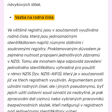
návykových látek.
Vazba na rodná čísla
Ve většině registrů jsou v současnosti využívána
rodná čísla, která jsou jednoznačným
identifikátorem napříč různými státními i
soukromými registry. Proklamovaným důvodem je
zejména nutnost propojení jednotlivých záznamů
v NZIS. Tomu ale mnohem lépe odpovídá zavedení
jednotného identifikátoru výhradně pro použití
v rámci NZIS (tzv. NZIS-AIFO), který je v současnosti
již ve třech registrech využíván. Argumentem proti
užívání rodných čísel, ale i jiných pseudonymů, byť
jejich užití ústavní soud označil za nezbytné, je pak
zpracování dat cizinců nebo vybraných pracovníků
bezpečnostních složek, kteří nefigurují v registrech
pod jedinečnými identifikátory vůbec.