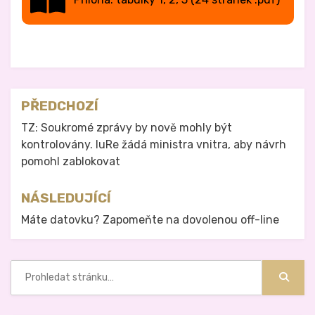
Zveřejněno v
Právo na analog
Navigace
PŘEDCHOZÍ
pro
TZ: Soukromé zprávy by nově mohly být
kontrolovány. IuRe žádá ministra vnitra, aby návrh
příspěvek
pomohl zablokovat
NÁSLEDUJÍCÍ
Máte datovku? Zapomeňte na dovolenou off-line
Hledat:
Hledat