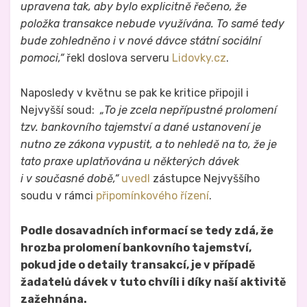
upravena tak, aby bylo explicitně řečeno, že
položka transakce nebude využívána. To samé tedy
bude zohledněno i v nové dávce státní sociální
pomoci,“
řekl doslova serveru
Lidovky.cz
.
Naposledy v květnu se pak ke kritice připojil i
Nejvyšší soud:
„To je zcela nepřípustné prolomení
tzv. bankovního tajemství a dané ustanovení je
nutno ze zákona vypustit, a to nehledě na to, že je
tato praxe uplatňována u některých dávek
i v současné době,“
uvedl
zástupce Nejvyššího
soudu v rámci
připomínkového řízení
.
Podle dosavadních informací se tedy zdá, že
hrozba prolomení bankovního tajemství,
pokud jde o detaily transakcí, je v případě
žadatelů dávek v tuto chvíli i díky naší aktivitě
zažehnána.