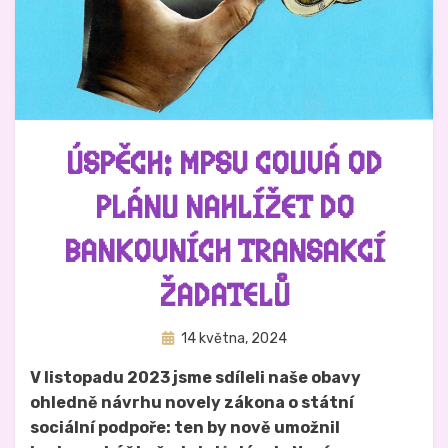
ÚSPĚCH: MPSV COUVÁ OD
PLÁNU NAHLÍŽET DO
BANKOVNÍCH TRANSAKCÍ
ŽADATELŮ
Zveřejněno
Autor
14 května, 2024
Hynek Trojánek
dne
V listopadu 2023 jsme sdíleli naše obavy
ohledně návrhu novely zákona o státní
sociální podpoře: ten by nově umožnil