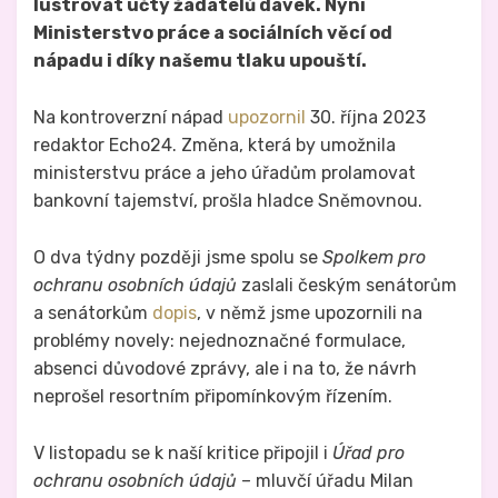
lustrovat účty žadatelů dávek. Nyní
Ministerstvo práce a sociálních věcí od
nápadu i díky našemu tlaku upouští.
Na kontroverzní nápad
upozornil
30. října 2023
redaktor Echo24. Změna, která by umožnila
ministerstvu práce a jeho úřadům prolamovat
bankovní tajemství, prošla hladce Sněmovnou.
O dva týdny později jsme spolu se
Spolkem pro
ochranu osobních údajů
zaslali českým senátorům
a senátorkům
dopis
, v němž jsme upozornili na
problémy novely: nejednoznačné formulace,
absenci důvodové zprávy, ale i na to, že návrh
neprošel resortním připomínkovým řízením.
V listopadu se k naší kritice připojil i
Úřad pro
ochranu osobních údajů
– mluvčí úřadu Milan