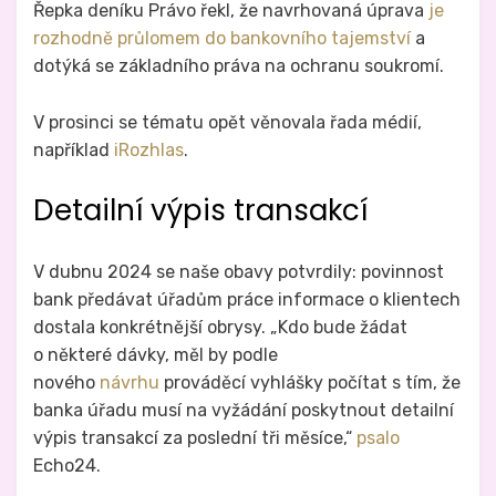
Řepka deníku Právo řekl, že navrhovaná úprava
je
rozhodně průlomem do bankovního tajemství
a
dotýká se základního práva na ochranu soukromí.
V prosinci se tématu opět věnovala řada médií,
například
iRozhlas
.
Detailní výpis transakcí
V dubnu 2024 se naše obavy potvrdily: povinnost
bank předávat úřadům práce informace o klientech
dostala konkrétnější obrysy. „Kdo bude žádat
o některé dávky, měl by podle
nového
návrhu
prováděcí vyhlášky počítat s tím, že
banka úřadu musí na vyžádání poskytnout detailní
výpis transakcí za poslední tři měsíce,“
psalo
Echo24.