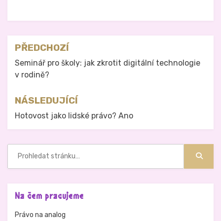
Zveřejněno v
Právo na analog
Navigace
PŘEDCHOZÍ
pro
Seminář pro školy: jak zkrotit digitální technologie
v rodině?
příspěvek
NÁSLEDUJÍCÍ
Hotovost jako lidské právo? Ano
Hledat:
Hledat
Na čem pracujeme
Právo na analog