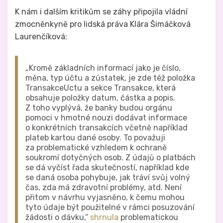
K nám i dalším kritikům se záhy připojila vládní
zmocněnkyně pro lidská práva Klára Šimáčková
Laurenčíková:
„Kromě základních informací jako je číslo,
měna, typ účtu a zůstatek, je zde též položka
TransakceUctu a sekce Transakce, která
obsahuje položky datum, částka a popis.
Z toho vyplývá, že banky budou orgánu
pomoci v hmotné nouzi dodávat informace
o konkrétních transakcích včetně například
plateb kartou dané osoby. To považuji
za problematické vzhledem k ochraně
soukromí dotyčných osob. Z údajů o platbách
se dá vyčíst řada skutečností, například kde
se daná osoba pohybuje, jak tráví svůj volný
čas, zda má zdravotní problémy, atd. Není
přitom v návrhu vyjasněno, k čemu mohou
tyto údaje být použitelné v rámci posuzování
žádosti o dávku,“
shrnula
problematickou