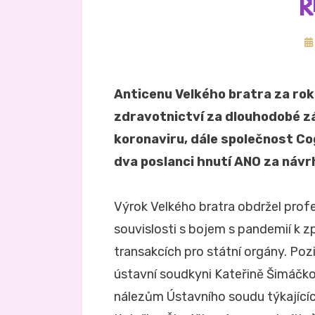
R
Zv
d
Anticenu Velkého bratra za ro
zdravotnictví za dlouhodobé z
koronaviru, dále společnost C
dva poslanci hnutí ANO za návr
Výrok Velkého bratra obdržel profe
souvislosti s bojem s pandemií k z
transakcích pro státní orgány. Po
ústavní soudkyni Kateřině Šimáčko
nálezům Ústavního soudu týkající