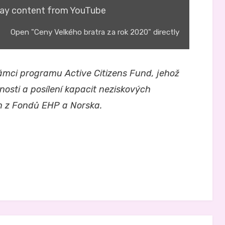
lay content from YouTube
Open "Ceny Velkého bratra za rok 2020" directly
ámci programu Active Citizens Fund, jehož
osti a posílení kapacit neziskových
n z Fondů EHP a Norska.