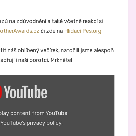
)
zů na zdůvodnění a také včetně reakcí si
otherAwards.cz
či zde na
Hlídací Pes.org
.
it náš oblíbený večírek, natočili jsme alespoň
dřují i naši porotci. Mrkněte!
splay content from YouTube.
n
YouTube’s privacy policy
.