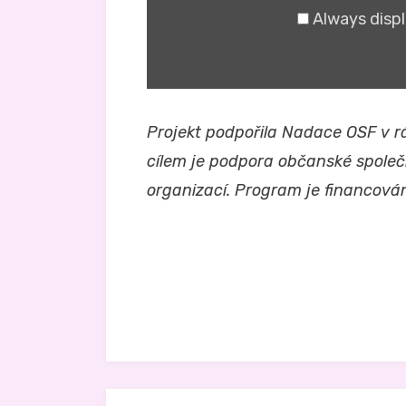
Always disp
Projekt podpořila Nadace OSF v r
cílem je podpora občanské společn
organizací. Program je financová
Zveřejněno v
Právo na analog