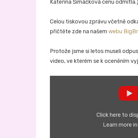
Kateřina Šimáčková cenu odmítla.
Celou tiskovou zprávu včetně odka
přičtěte zde na našem
webu BigBr
Protože jsme si letos museli odpust
video, ve kterém se k oceněním vyja
Display
"Ceny
Velkého
bratra
za
rok
2020"
Click here to di
from
YouTube
Learn more i