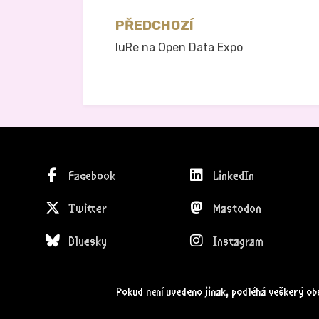
Navigace
PŘEDCHOZÍ
IuRe na Open Data Expo
pro
příspěvek
Facebook
LinkedIn
Twitter
Mastodon
Bluesky
Instagram
Pokud není uvedeno jinak, podléhá veškerý o