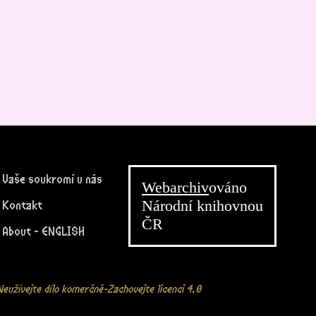
Vaše soukromí u nás
Webarchiv
ováno
Národní knihovnou
Kontakt
ČR
About - ENGLISH
eužívejte dílo komerčně-Zachovejte licenci 4.0