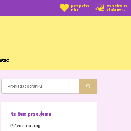
podpořte
odebírejte
nás
vlaštovku
ntakt
Hledat:
Hledat
Na čem pracujeme
Právo na analog