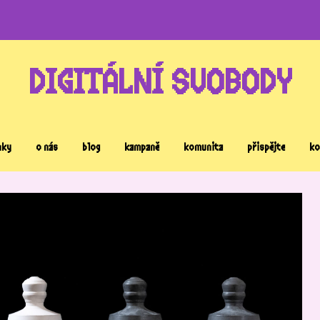
DIGITÁLNÍ SVOBODY
nky
o nás
blog
kampaně
komunita
přispějte
ko