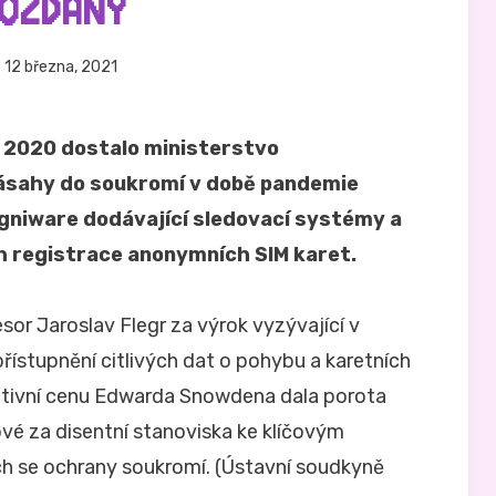
OZDÁNY
eřejněno
Autor
12 března, 2021
Hynek Trojánek
ne
k 2020 dostalo ministerstvo
ásahy do soukromí v době pandemie
ogniware dodávající sledovací systémy a
h registrace anonymních SIM karet.
sor Jaroslav Flegr za výrok vyzývající v
přístupnění citlivých dat o pohybu a karetních
zitivní cenu Edwarda Snowdena dala porota
vé za disentní stanoviska ke klíčovým
ch se ochrany soukromí. (Ústavní soudkyně